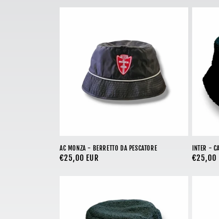
e
z
i
o
n
e
AC MONZA - BERRETTO DA PESCATORE
INTER - C
Prezzo
€25,00 EUR
Prezzo
€25,00
:
di
di
listino
listino