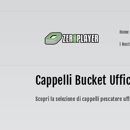
Vai
direttamente
ai contenuti
Home
I Nost
C
Cappelli Bucket Uffic
o
Scopri la selezione di cappelli pescatore uff
l
l