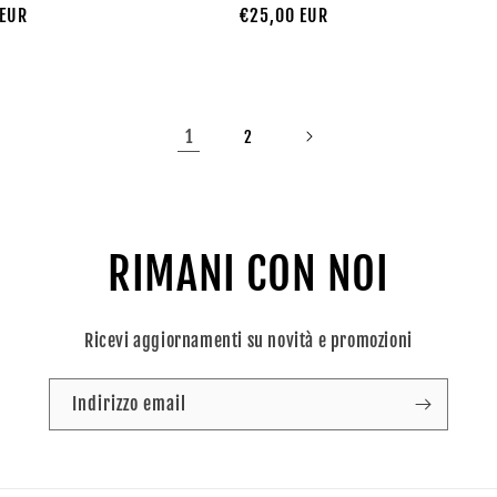
 EUR
Prezzo
€25,00 EUR
di
listino
1
2
RIMANI CON NOI
Ricevi aggiornamenti su novità e promozioni
Indirizzo email