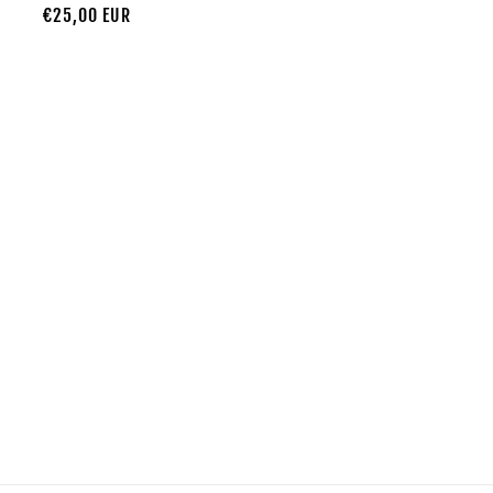
Prezzo
€25,00 EUR
di
listino