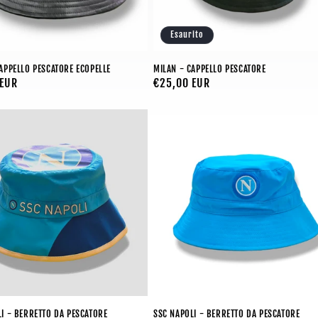
Esaurito
APPELLO PESCATORE ECOPELLE
MILAN - CAPPELLO PESCATORE
 EUR
Prezzo
€25,00 EUR
di
listino
I - BERRETTO DA PESCATORE
SSC NAPOLI - BERRETTO DA PESCATORE