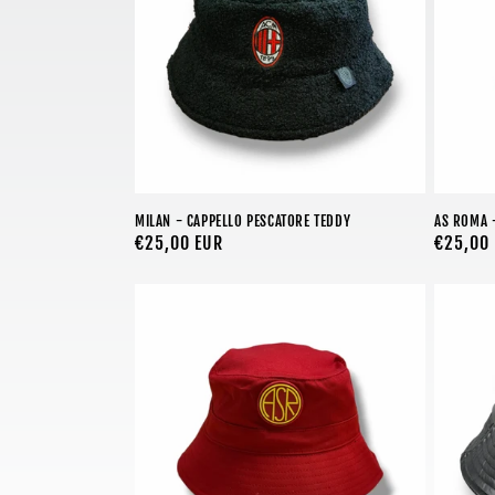
MILAN - CAPPELLO PESCATORE TEDDY
AS ROMA 
Prezzo
€25,00 EUR
Prezzo
€25,00
di
di
listino
listino