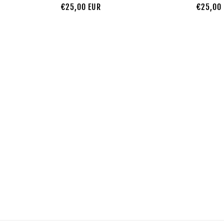
Prezzo
€25,00 EUR
Prezzo
€25,00
di
di
listino
listino