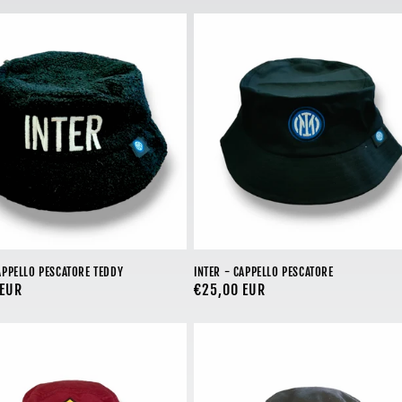
APPELLO PESCATORE TEDDY
INTER - CAPPELLO PESCATORE
 EUR
Prezzo
€25,00 EUR
di
listino