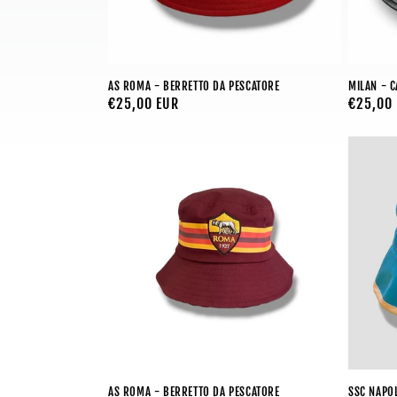
AS ROMA - BERRETTO DA PESCATORE
MILAN - C
Prezzo
€25,00 EUR
Prezzo
€25,00
di
di
listino
listino
AS ROMA - BERRETTO DA PESCATORE
SSC NAPOL