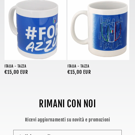
o
n
e
:
ITALIA - TAZZA
ITALIA - TAZZA
Prezzo
€15,00 EUR
Prezzo
€15,00 EUR
di
di
listino
listino
RIMANI CON NOI
Ricevi aggiornamenti su novità e promozioni