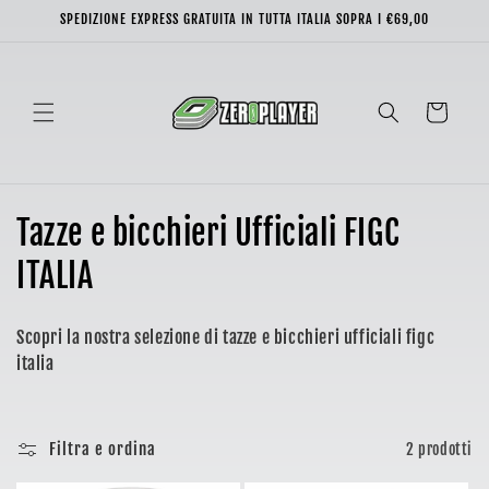
Vai
SPEDIZIONE EXPRESS GRATUITA IN TUTTA ITALIA SOPRA I €69,00
direttamente
ai contenuti
Carrello
C
Tazze e bicchieri Ufficiali FIGC
o
ITALIA
l
Scopri la nostra selezione di tazze e bicchieri ufficiali figc
l
italia
e
z
Filtra e ordina
2 prodotti
i