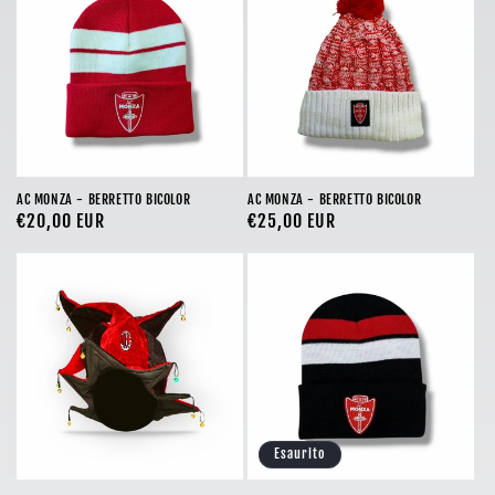
o
n
e
:
AC MONZA - BERRETTO BICOLOR
AC MONZA - BERRETTO BICOLOR
Prezzo
€20,00 EUR
Prezzo
€25,00 EUR
di
di
listino
listino
Esaurito