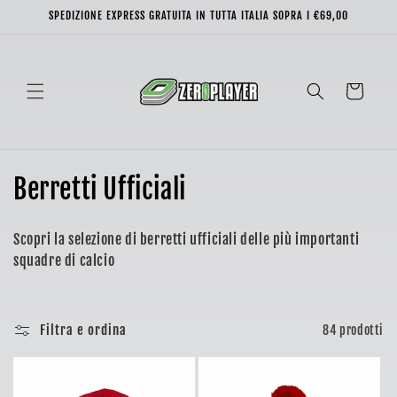
Vai
SPEDIZIONE EXPRESS GRATUITA IN TUTTA ITALIA SOPRA I €69,00
direttamente
ai contenuti
Carrello
C
Berretti Ufficiali
o
Scopri la selezione di berretti ufficiali delle più importanti
l
squadre di calcio
l
e
Filtra e ordina
84 prodotti
z
i