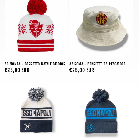
AC MONZA - BERRETTO NATALE BICOLOR
AS ROMA - BERRETTO DA PESCATORE
Prezzo
€25,00 EUR
Prezzo
€25,00 EUR
di
di
listino
listino