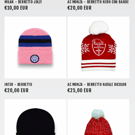
MILAN - BERRETTO JOLLY
AC MONZA - BERRETTO NERO CON BANDE
Prezzo
€10,00 EUR
Prezzo
€20,00 EUR
di
di
listino
listino
INTER - BERRETTO
AC MONZA - BERRETTO NATALE BICOLOR
Prezzo
€20,00 EUR
Prezzo
€25,00 EUR
di
di
listino
listino