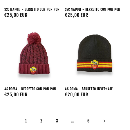
SSC NAPOLI - BERRETTO CON PON PON
SSC NAPOLI - BERRETTO CON PON PON
Prezzo
€25,00 EUR
Prezzo
€25,00 EUR
di
di
listino
listino
AS ROMA - BERRETTO CON PON PON
AS ROMA - BERRETTO INVERNALE
Prezzo
€25,00 EUR
Prezzo
€20,00 EUR
di
di
listino
listino
1
…
2
3
6