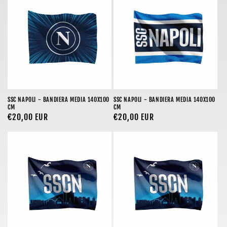
o
n
e
:
SSC NAPOLI - BANDIERA MEDIA 140X100
SSC NAPOLI - BANDIERA MEDIA 140X100
CM
CM
Prezzo
€20,00 EUR
Prezzo
€20,00 EUR
di
di
listino
listino