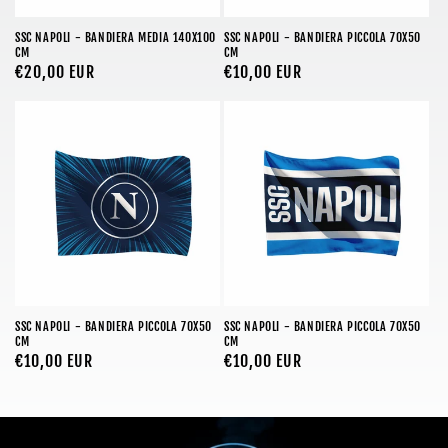
SSC NAPOLI - BANDIERA MEDIA 140X100
SSC NAPOLI - BANDIERA PICCOLA 70X50
CM
CM
Prezzo
€20,00 EUR
Prezzo
€10,00 EUR
di
di
listino
listino
SSC NAPOLI - BANDIERA PICCOLA 70X50
SSC NAPOLI - BANDIERA PICCOLA 70X50
CM
CM
Prezzo
€10,00 EUR
Prezzo
€10,00 EUR
di
di
listino
listino