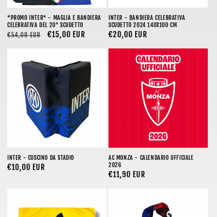
*PROMO INTER* - MAGLIA E BANDIERA
INTER - BANDIERA CELEBRATIVA
CELEBRATIVA DEL 20° SCUDETTO
SCUDETTO 2024 140X100 CM
Prezzo
Prezzo
€15,00 EUR
Prezzo
€20,00 EUR
€54,00 EUR
di
scontato
di
listino
listino
INTER - CUSCINO DA STADIO
AC MONZA - CALENDARIO UFFICIALE
2026
Prezzo
€10,00 EUR
Prezzo
€11,90 EUR
di
di
listino
listino