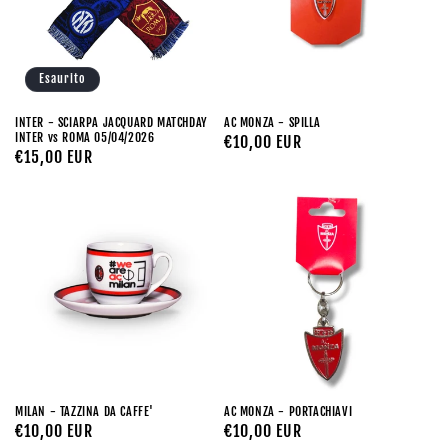
Esaurito
INTER - SCIARPA JACQUARD MATCHDAY
AC MONZA - SPILLA
INTER vs ROMA 05/04/2026
Prezzo
€10,00 EUR
Prezzo
€15,00 EUR
di
di
listino
listino
MILAN - TAZZINA DA CAFFE'
AC MONZA - PORTACHIAVI
Prezzo
€10,00 EUR
Prezzo
€10,00 EUR