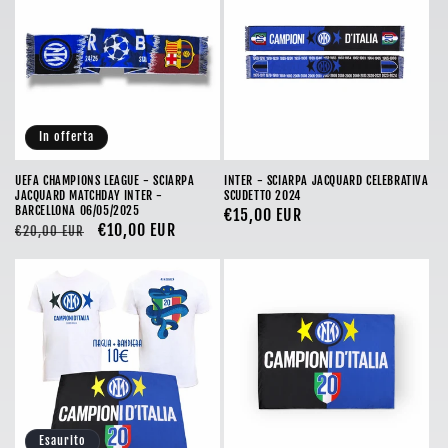
o
n
e
In offerta
:
UEFA CHAMPIONS LEAGUE - SCIARPA
INTER - SCIARPA JACQUARD CELEBRATIVA
JACQUARD MATCHDAY INTER -
SCUDETTO 2024
BARCELLONA 06/05/2025
Prezzo
€15,00 EUR
Prezzo
Prezzo
€10,00 EUR
€20,00 EUR
di
di
scontato
listino
listino
Esaurito