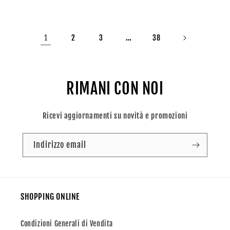
di
di
listino
listino
1
…
2
3
38
RIMANI CON NOI
Ricevi aggiornamenti su novità e promozioni
Indirizzo email
SHOPPING ONLINE
Condizioni Generali di Vendita