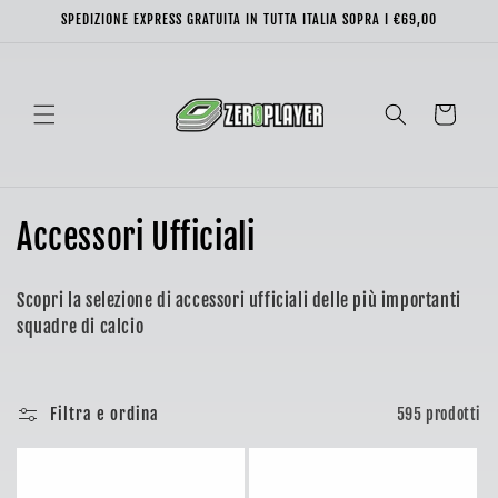
Vai
SPEDIZIONE EXPRESS GRATUITA IN TUTTA ITALIA SOPRA I €69,00
direttamente
ai contenuti
Carrello
C
Accessori Ufficiali
o
Scopri la selezione di accessori ufficiali delle più importanti
l
squadre di calcio
l
e
Filtra e ordina
595 prodotti
z
i