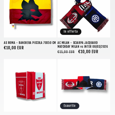
In offerta
AS ROMA - BANDIERA PICCOLA 70X50 CM
AC MILAN - SCIARPA JACQUARD
MATCHDAY MILAN vs INTER 08/03/2026
Prezzo
€10,00 EUR
Prezzo
Prezzo
€10,00 EUR
€15,00 EUR
di
di
scontato
listino
listino
Esaurito