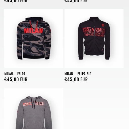
Prezzo
€45,00 EUR
Prezzo
€45,00 EUR
di
di
listino
listino
MILAN - FELPA
MILAN - FELPA ZIP
Prezzo
€45,00 EUR
Prezzo
€45,00 EUR
di
di
listino
listino