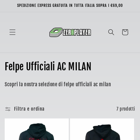
Vai
SPEDIZIONE EXPRESS GRATUITA IN TUTTA ITALIA SOPRA I €69,00
direttamente
ai contenuti
Carrello
C
Felpe Ufficiali AC MILAN
o
Scopri la nostra selezione di felpe ufficiali ac milan
l
l
Filtra e ordina
7 prodotti
e
z
i