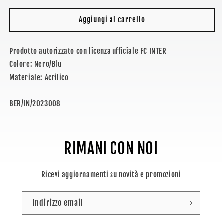
per
per
INTER
INTER
Aggiungi al carrello
-
-
BERRETTO
BERRETTO
Prodotto autorizzato con licenza ufficiale FC INTER
CON
CON
PON
PON
Colore: Nero/Blu
PON
PON
Materiale: Acrilico
SKU:
BER/IN/2023008
RIMANI CON NOI
Ricevi aggiornamenti su novità e promozioni
Indirizzo email