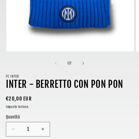
Apri
A
contenuti
c
multimediali
m
su
1
/
2
1
2
in
in
finestra
FC INTER
fi
INTER - BERRETTO CON PON PON
modale
m
Prezzo
€20,00 EUR
di
Imposte incluse.
listino
Quantità
Diminuisci
Aumenta
quantità
quantità