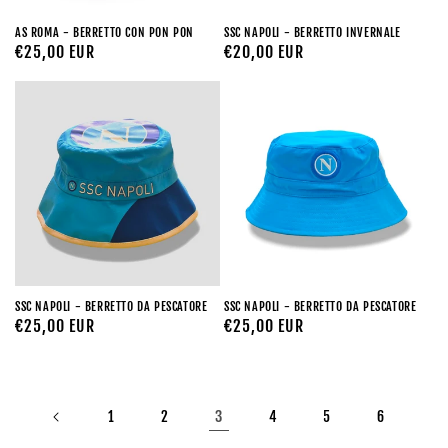
AS ROMA - BERRETTO CON PON PON
SSC NAPOLI - BERRETTO INVERNALE
Prezzo
€25,00 EUR
Prezzo
€20,00 EUR
di
di
listino
listino
SSC NAPOLI - BERRETTO DA PESCATORE
SSC NAPOLI - BERRETTO DA PESCATORE
Prezzo
€25,00 EUR
Prezzo
€25,00 EUR
di
di
listino
listino
3
1
2
4
5
6