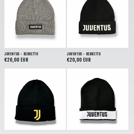
o
n
e
:
JUVENTUS - BERRETTO
JUVENTUS - BERRETTO
Prezzo
€20,00 EUR
Prezzo
€20,00 EUR
di
di
listino
listino