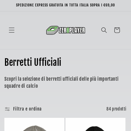
Vai
SPEDIZIONE EXPRESS GRATUITA IN TUTTA ITALIA SOPRA I €69,00
direttamente
ai contenuti
Carrello
C
Berretti Ufficiali
o
Scopri la selezione di berretti ufficiali delle più importanti
l
squadre di calcio
l
e
Filtra e ordina
84 prodotti
z
i