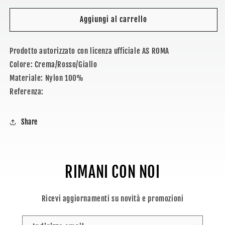
per
per
AS
AS
Aggiungi al carrello
ROMA
ROMA
-
-
Prodotto autorizzato con licenza ufficiale AS ROMA
BERRETTO
BERRETTO
DA
DA
Colore: Crema/Rosso/Giallo
PESCATORE
PESCATORE
Materiale: Nylon 100%
Referenza:
Share
RIMANI CON NOI
Ricevi aggiornamenti su novità e promozioni