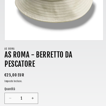
Apri
contenuti
multimediali
AS ROMA
AS ROMA - BERRETTO DA
1
in
finestra
PESCATORE
modale
Prezzo
€25,00 EUR
di
Imposte incluse.
listino
Quantità
Diminuisci
Aumenta
quantità
quantità