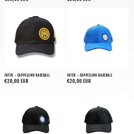
di
di
listino
listino
INTER - CAPPELLINO BASEBALL
INTER - CAPPELLINO BASEBALL
Prezzo
€20,00 EUR
Prezzo
€20,00 EUR
di
di
listino
listino