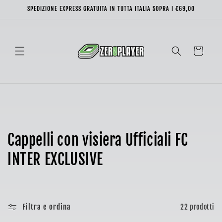
Vai
SPEDIZIONE EXPRESS GRATUITA IN TUTTA ITALIA SOPRA I €69,00
direttamente
ai contenuti
Carrello
C
Cappelli con visiera Ufficiali FC
o
INTER EXCLUSIVE
l
l
Filtra e ordina
22 prodotti
e