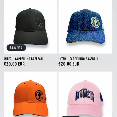
z
i
o
n
e
Esaurito
:
INTER - CAPPELLINO BASEBALL
INTER - CAPPELLINO BASEBALL
Prezzo
€20,00 EUR
Prezzo
€20,00 EUR
di
di
listino
listino