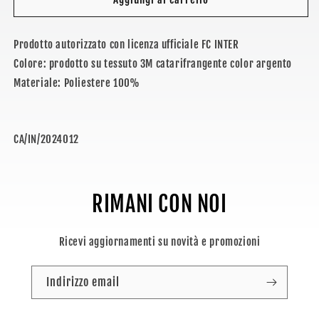
-
-
CAPPELLINO
CAPPELLINO
Prodotto autorizzato con licenza ufficiale FC INTER
BASEBALL
BASEBALL
Colore: prodotto su tessuto 3M catarifrangente color argento
Materiale: Poliestere 100%
SKU:
CA/IN/2024012
RIMANI CON NOI
Ricevi aggiornamenti su novità e promozioni
Indirizzo email