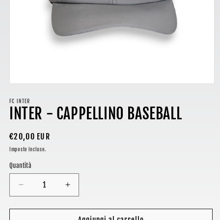
Apri
contenuti
multimediali
FC INTER
INTER - CAPPELLINO BASEBALL
1
in
finestra
modale
Prezzo
€20,00 EUR
di
Imposte incluse.
listino
Quantità
Diminuisci
Aumenta
quantità
quantità
per
per
INTER
INTER
Aggiungi al carrello