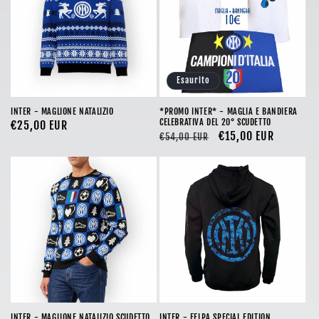
o
n
e
Esaurito
:
INTER - MAGLIONE NATALIZIO
*PROMO INTER* - MAGLIA E BANDIERA
CELEBRATIVA DEL 20° SCUDETTO
Prezzo
€25,00 EUR
Prezzo
Prezzo
€15,00 EUR
€54,00 EUR
di
di
scontato
listino
listino
INTER - MAGLIONE NATALIZIO SCUDETTO
INTER - FELPA SPECIAL EDITION