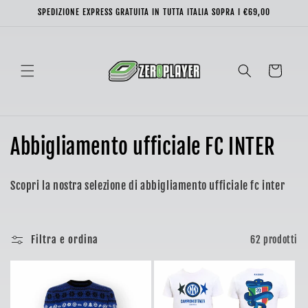
Vai
SPEDIZIONE EXPRESS GRATUITA IN TUTTA ITALIA SOPRA I €69,00
direttamente
ai contenuti
Carrello
C
Abbigliamento ufficiale FC INTER
o
Scopri la nostra selezione di abbigliamento ufficiale fc inter
l
l
Filtra e ordina
62 prodotti
e
z
i