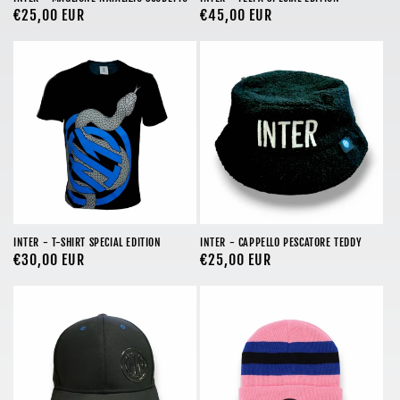
Prezzo
€25,00 EUR
Prezzo
€45,00 EUR
di
di
listino
listino
INTER - T-SHIRT SPECIAL EDITION
INTER - CAPPELLO PESCATORE TEDDY
Prezzo
€30,00 EUR
Prezzo
€25,00 EUR
di
di
listino
listino