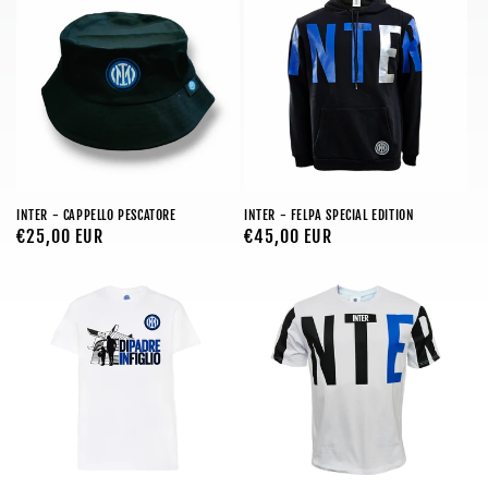
INTER - CAPPELLO PESCATORE
INTER - FELPA SPECIAL EDITION
Prezzo
€25,00 EUR
Prezzo
€45,00 EUR
di
di
listino
listino