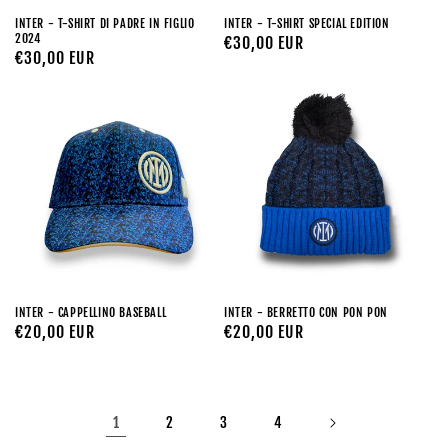
INTER - T-SHIRT DI PADRE IN FIGLIO
INTER - T-SHIRT SPECIAL EDITION
2024
Prezzo
€30,00 EUR
Prezzo
€30,00 EUR
di
di
listino
listino
INTER - CAPPELLINO BASEBALL
INTER - BERRETTO CON PON PON
Prezzo
€20,00 EUR
Prezzo
€20,00 EUR
di
di
listino
listino
1
2
3
4