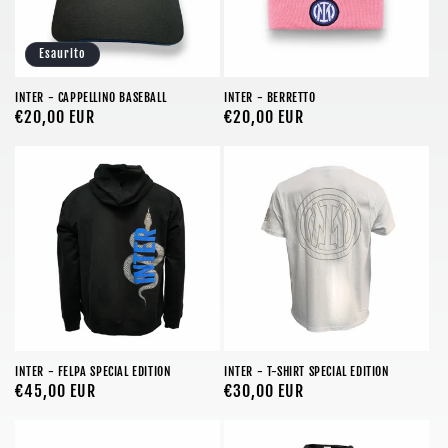
Esaurito
INTER - CAPPELLINO BASEBALL
INTER - BERRETTO
Prezzo
€20,00 EUR
Prezzo
€20,00 EUR
di
di
listino
listino
INTER - FELPA SPECIAL EDITION
INTER - T-SHIRT SPECIAL EDITION
Prezzo
€45,00 EUR
Prezzo
€30,00 EUR
di
di
listino
listino