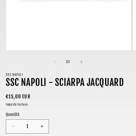
Apri
A
contenuti
c
multimediali
m
su
1
/
2
1
2
in
in
finestra
SSC NAPOLI
fi
SSC NAPOLI - SCIARPA JACQUARD
modale
m
Prezzo
€15,00 EUR
di
Imposte incluse.
listino
Quantità
Diminuisci
Aumenta
quantità
quantità