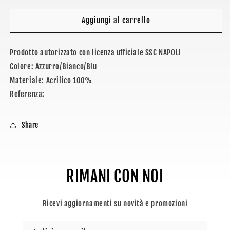
per
per
SSC
SSC
Aggiungi al carrello
NAPOLI
NAPOLI
-
-
Prodotto autorizzato con licenza ufficiale SSC NAPOLI
SCIARPA
SCIARPA
JACQUARD
JACQUARD
Colore: Azzurro/Bianco/Blu
Materiale: Acrilico 100%
Referenza:
Share
RIMANI CON NOI
Ricevi aggiornamenti su novità e promozioni