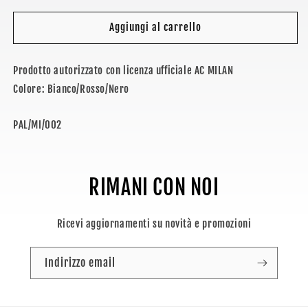
per
per
MILAN
MILAN
Aggiungi al carrello
-
-
PALLONE
PALLONE
Prodotto autorizzato con licenza ufficiale AC MILAN
Colore: Bianco/Rosso/Nero
SKU:
PAL/MI/002
RIMANI CON NOI
Ricevi aggiornamenti su novità e promozioni
Indirizzo email