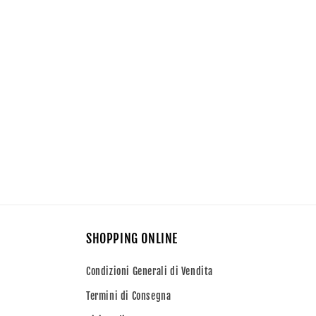
contenuti
multimediali
2
in
finestra
modale
SHOPPING ONLINE
Condizioni Generali di Vendita
Termini di Consegna