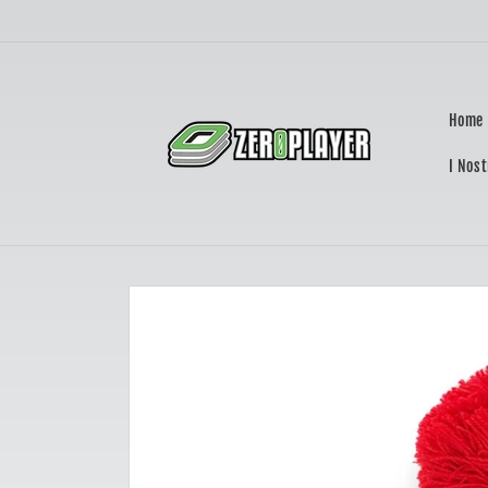
Vai
direttamente
ai contenuti
Home
I Nost
Passa alle
informazioni
sul prodotto