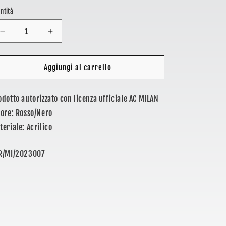
stino
ntità
Diminuisci
Aumenta
quantità
quantità
per
per
MILAN
MILAN
Aggiungi al carrello
-
-
BERRETTO
BERRETTO
odotto autorizzato con licenza ufficiale AC MILAN
BICOLOR
BICOLOR
lore: Rosso/Nero
teriale: Acrilico
U:
R/MI/2023007