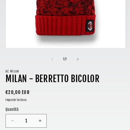
Apri
A
contenuti
c
multimediali
m
su
1
/
2
1
2
in
in
finestra
AC MILAN
fi
MILAN - BERRETTO BICOLOR
modale
m
Prezzo
€20,00 EUR
di
Imposte incluse.
listino
Quantità
Diminuisci
Aumenta
quantità
quantità