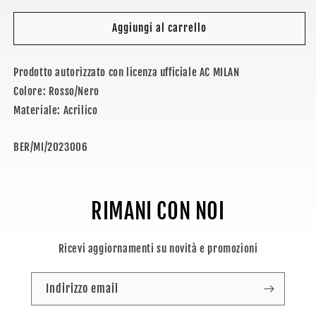
per
per
MILAN
MILAN
Aggiungi al carrello
-
-
BERRETTO
BERRETTO
Prodotto autorizzato con licenza ufficiale AC MILAN
BICOLOR
BICOLOR
Colore: Rosso/Nero
Materiale: Acrilico
SKU:
BER/MI/2023006
RIMANI CON NOI
Ricevi aggiornamenti su novità e promozioni
Indirizzo email