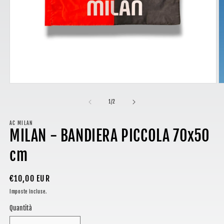
Apri
A
contenuti
c
multimediali
m
su
1
/
2
1
2
in
in
finestra
AC MILAN
fi
MILAN - BANDIERA PICCOLA 70x50
modale
m
cm
Prezzo
€10,00 EUR
di
Imposte incluse.
listino
Quantità