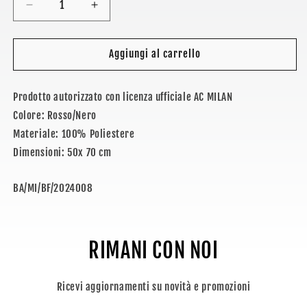
Diminuisci
Aumenta
quantità
quantità
per
per
MILAN
MILAN
Aggiungi al carrello
-
-
BANDIERA
BANDIERA
Prodotto autorizzato con licenza ufficiale AC MILAN
PICCOLA
PICCOLA
70x50
70x50
Colore: Rosso/Nero
cm
cm
Materiale: 100% Poliestere
Dimensioni: 50x 70 cm
SKU:
BA/MI/BF/2024008
RIMANI CON NOI
Ricevi aggiornamenti su novità e promozioni