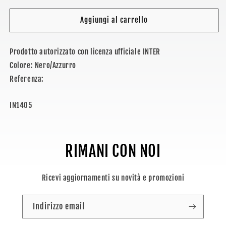
per
per
INTER
INTER
Aggiungi al carrello
-
-
TAZZA
TAZZA
Prodotto autorizzato con licenza ufficiale INTER
Colore: Nero/Azzurro
Referenza:
SKU:
IN1405
RIMANI CON NOI
Ricevi aggiornamenti su novità e promozioni
Indirizzo email