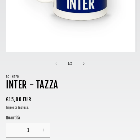
Apri
A
contenuti
c
multimediali
m
su
1
/
2
1
2
in
in
finestra
FC INTER
fi
INTER - TAZZA
modale
m
Prezzo
€15,00 EUR
di
Imposte incluse.
listino
Quantità
Diminuisci
Aumenta
quantità
quantità