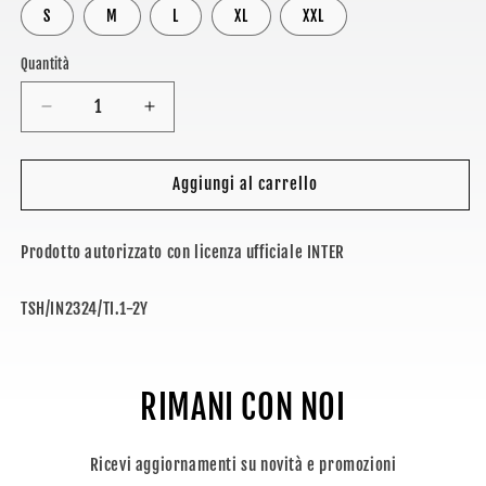
S
M
L
XL
XXL
Quantità
Diminuisci
Aumenta
quantità
quantità
per
per
INTER
INTER
Aggiungi al carrello
-
-
T-
T-
Prodotto autorizzato con licenza ufficiale INTER
SHIRT
SHIRT
SPECIAL
SPECIAL
EDITION
EDITION
SKU:
TSH/IN2324/TI.1-2Y
RIMANI CON NOI
Ricevi aggiornamenti su novità e promozioni