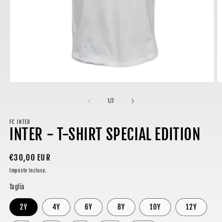
Apri
A
contenuti
c
multimediali
m
su
1
/
2
1
2
in
in
finestra
FC INTER
fi
INTER - T-SHIRT SPECIAL EDITION
modale
m
Prezzo
€30,00 EUR
di
Imposte incluse.
listino
Taglia
2Y
4Y
6Y
8Y
10Y
12Y