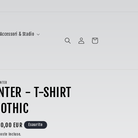
Accessori & Stadio
Accedi
Carrello
INTER
NTER - T-SHIRT
OTHIC
ezzo
0,00 EUR
Esaurito
oste incluse.