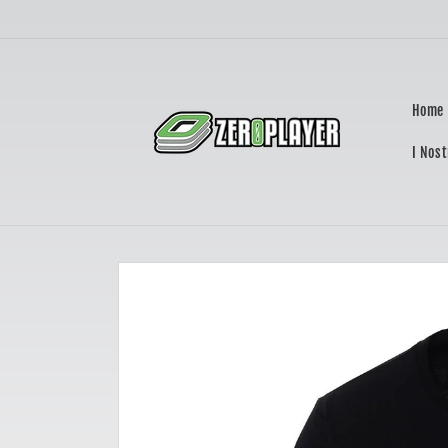
Vai
direttamente
ai contenuti
Home
I Nost
Passa alle
informazioni
sul prodotto