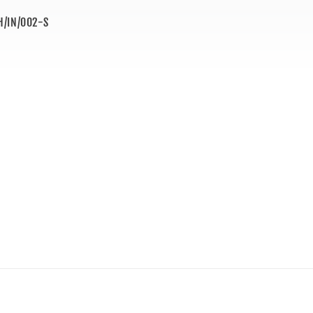
U:
H/IN/002-S