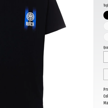
li
Tag
Qua
Pr
Co
Ma