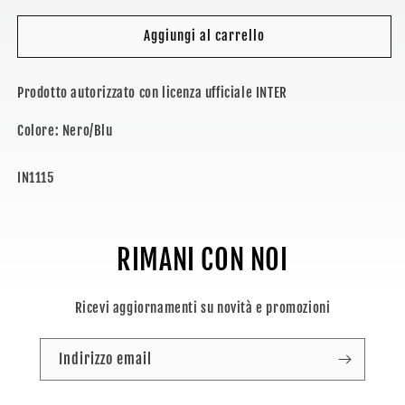
per
per
INTER
INTER
Aggiungi al carrello
-
-
PORTACHIAVI
PORTACHIAVI
Prodotto autorizzato con licenza ufficiale INTER
Colore: Nero/Blu
SKU:
IN1115
RIMANI CON NOI
Ricevi aggiornamenti su novità e promozioni
Indirizzo email