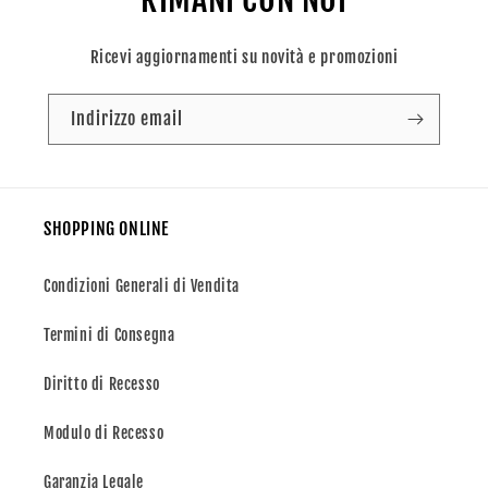
BAMBINO
BAMBINO
2024/2025
2024/2025
Ricevi aggiornamenti su novità e promozioni
-
-
STEFAN
STEFAN
DE
DE
Indirizzo email
VRIJ
VRIJ
SHOPPING ONLINE
Condizioni Generali di Vendita
Termini di Consegna
Diritto di Recesso
Modulo di Recesso
Garanzia Legale