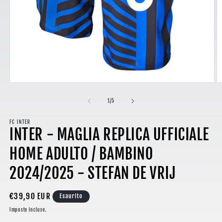
Apri
A
contenuti
c
multimediali
m
su
1
/
5
1
2
in
in
finestra
FC INTER
fi
INTER - MAGLIA REPLICA UFFICIALE
modale
m
HOME ADULTO / BAMBINO
2024/2025 - STEFAN DE VRIJ
Prezzo
€39,90 EUR
Esaurito
di
Imposte incluse.
listino