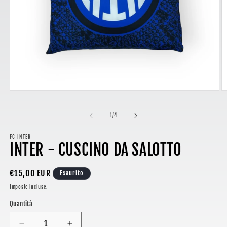
Apri
A
contenuti
c
multimediali
m
su
1
/
4
1
2
in
in
finestra
fi
FC INTER
modale
m
INTER - CUSCINO DA SALOTTO
Prezzo
€15,00 EUR
Esaurito
di
Imposte incluse.
listino
Quantità