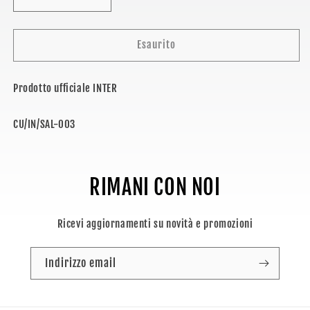
Diminuisci
Aumenta
quantità
quantità
per
per
INTER
INTER
Esaurito
-
-
CUSCINO
CUSCINO
Prodotto ufficiale INTER
DA
DA
SALOTTO
SALOTTO
SKU:
CU/IN/SAL-003
RIMANI CON NOI
Ricevi aggiornamenti su novità e promozioni
Indirizzo email