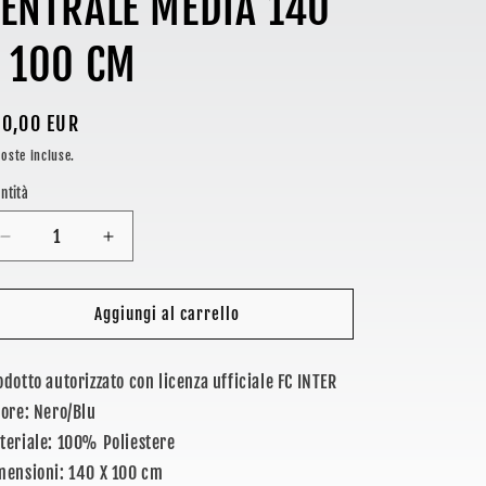
ENTRALE MEDIA 140
 100 CM
ezzo
0,00 EUR
oste incluse.
stino
ntità
Diminuisci
Aumenta
quantità
quantità
per
per
INTER
INTER
Aggiungi al carrello
-
-
BANDIERA
BANDIERA
odotto autorizzato con licenza ufficiale FC INTER
CON
CON
STAMPA
STAMPA
lore: Nero/Blu
PITONATA
PITONATA
teriale: 100% Poliestere
E
E
mensioni: 140 X 100 cm
LOGO
LOGO