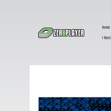
Vai
direttamente
ai contenuti
Home
I Nost
Passa alle
informazioni
sul prodotto