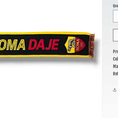
li
Qua
Pr
Co
Ma
Re