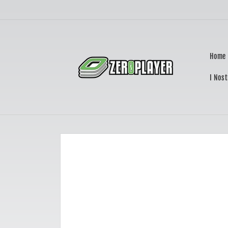
Vai
direttamente
ai contenuti
Home
I Nost
Passa alle
informazioni
sul prodotto