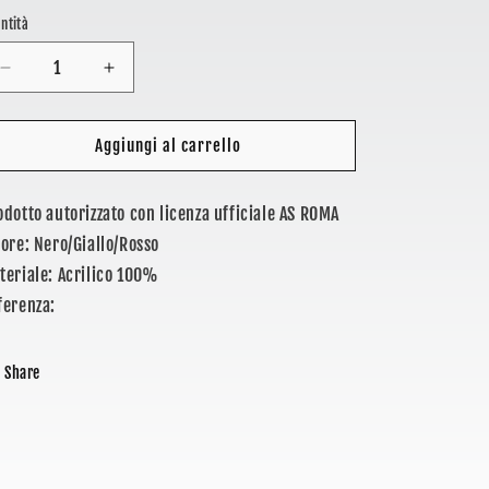
stino
ntità
Diminuisci
Aumenta
quantità
quantità
per
per
AS
AS
Aggiungi al carrello
ROMA
ROMA
-
-
odotto autorizzato con licenza ufficiale AS ROMA
SCIARPA
SCIARPA
JACQUARD
JACQUARD
lore: Nero/Giallo/Rosso
teriale: Acrilico 100%
ferenza:
Share