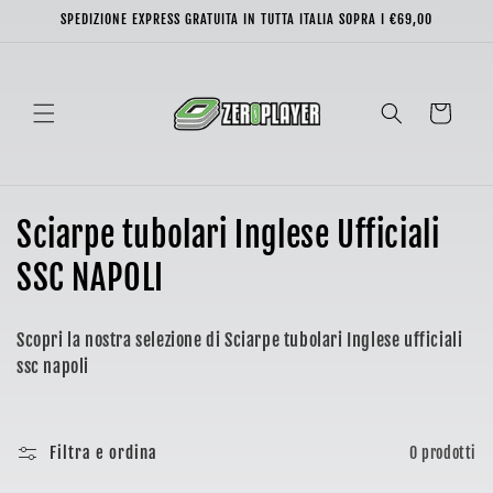
Vai
SPEDIZIONE EXPRESS GRATUITA IN TUTTA ITALIA SOPRA I €69,00
direttamente
ai contenuti
Carrello
C
Sciarpe tubolari Inglese Ufficiali
o
SSC NAPOLI
l
Scopri la nostra selezione di Sciarpe tubolari Inglese ufficiali
l
ssc napoli
e
z
Filtra e ordina
0 prodotti
i