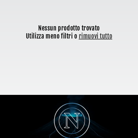
o
n
Nessun prodotto trovato
e
Utilizza meno filtri o
rimuovi tutto
: