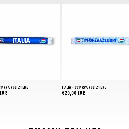
SCIARPA POLIESTERE
ITALIA - SCIARPA POLIESTERE
 EUR
Prezzo
€20,00 EUR
di
listino