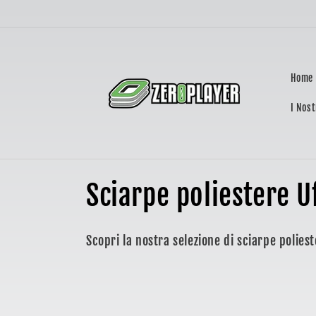
Vai
direttamente
ai contenuti
Home
I Nost
C
Sciarpe poliestere Uf
o
Scopri la nostra selezione di sciarpe poliester
l
l