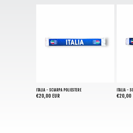
e
z
i
o
n
e
ITALIA - SCIARPA POLIESTERE
ITALIA - 
Prezzo
€20,00 EUR
Prezzo
€20,00
:
di
di
listino
listino