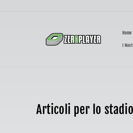
Vai
direttamente
ai contenuti
Home
I Nost
C
Articoli per lo stadi
o