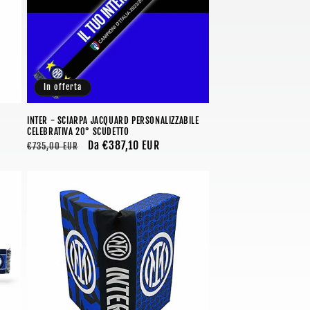
In offerta
INTER - SCIARPA JACQUARD PERSONALIZZABILE
CELEBRATIVA 20° SCUDETTO
Prezzo
Prezzo
Da €387,10 EUR
€735,00 EUR
di
scontato
listino