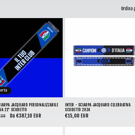
Ordina 
ferta
CIARPA JACQUARD PERSONALIZZABILE
INTER - SCIARPA JACQUARD CELEBRATIVA
VA 21° SCUDETTO
SCUDETTO 2024
Prezzo
Da €387,10 EUR
Prezzo
€15,00 EUR
EUR
scontato
di
listino