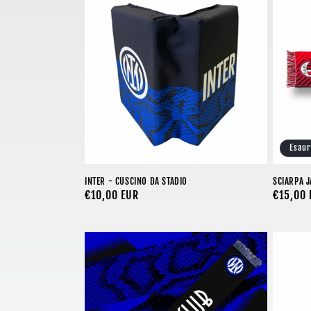
Esaur
INTER - CUSCINO DA STADIO
SCIARPA 
Prezzo
€10,00 EUR
Prezzo
€15,00 
di
di
listino
listino