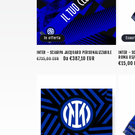
In offerta
Esaur
INTER - SCIARPA JACQUARD PERSONALIZZABILE
INTER - S
ROMA 05/
Prezzo
Prezzo
Da €387,10 EUR
€735,00 EUR
Prezzo
€15,00 
di
scontato
di
listino
listino