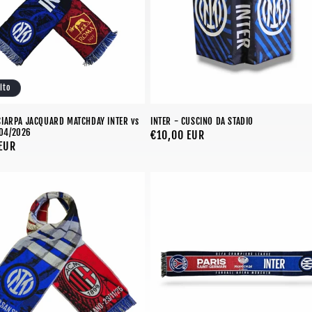
ito
CIARPA JACQUARD MATCHDAY INTER vs
INTER - CUSCINO DA STADIO
04/2026
Prezzo
€10,00 EUR
EUR
di
listino