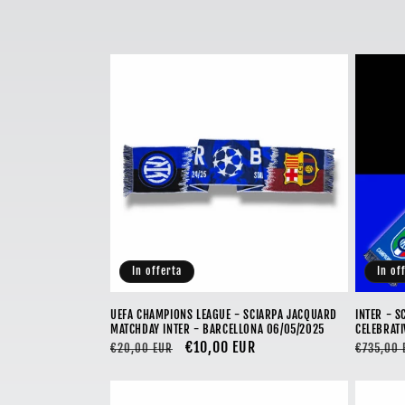
l
l
e
z
i
o
In offerta
In of
n
UEFA CHAMPIONS LEAGUE - SCIARPA JACQUARD
INTER - S
MATCHDAY INTER - BARCELLONA 06/05/2025
CELEBRATI
e
Prezzo
Prezzo
€10,00 EUR
Prezzo
€20,00 EUR
€735,00 
di
scontato
di
:
listino
listino