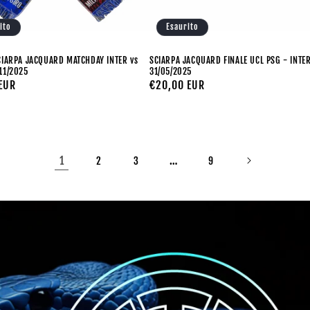
ito
Esaurito
CIARPA JACQUARD MATCHDAY INTER vs
SCIARPA JACQUARD FINALE UCL PSG - INTE
11/2025
31/05/2025
EUR
Prezzo
€20,00 EUR
di
listino
1
…
2
3
9