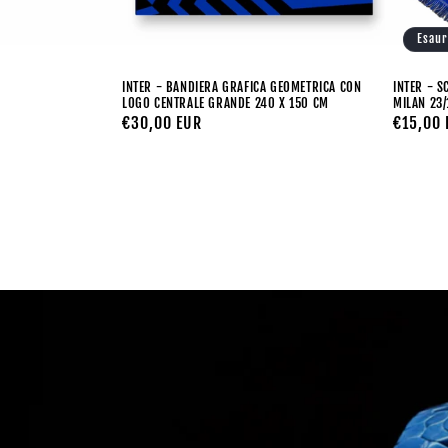
Esaur
INTER - BANDIERA GRAFICA GEOMETRICA CON
INTER - S
LOGO CENTRALE GRANDE 240 X 150 CM
MILAN 23/
Prezzo
€30,00 EUR
Prezzo
€15,00 
di
di
listino
listino