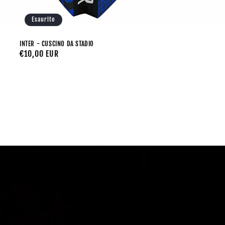
Esaurito
R
INTER - CUSCINO DA STADIO
Prezzo
€10,00 EUR
di
listino