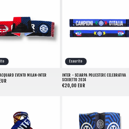
ito
Esaurito
JACQUARD EVENTO MILAN-INTER
INTER - SCIARPA POLIESTERE CELEBRATIVA
SCUDETTO 2024
EUR
Prezzo
€20,00 EUR
di
listino