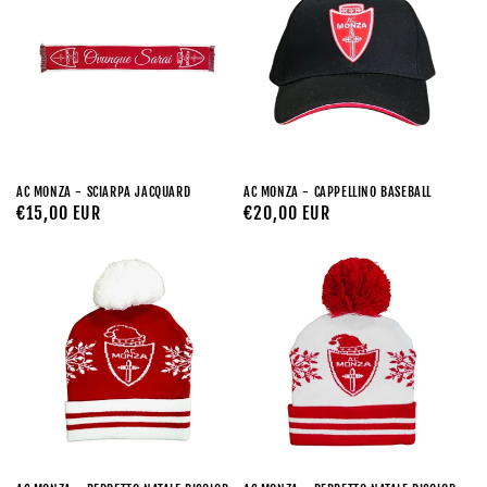
AC MONZA - SCIARPA JACQUARD
AC MONZA - CAPPELLINO BASEBALL
Prezzo
€15,00 EUR
Prezzo
€20,00 EUR
di
di
listino
listino