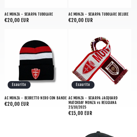
AC MONZA - SCIARPA TUBOLARE
AC MONZA - SCIARPA TUBOLARE DELUXE
Prezzo
€20,00 EUR
Prezzo
€20,00 EUR
di
di
listino
listino
Esaurito
Esaurito
AC MONZA - BERRETTO NERO CON BANDE
AC MONZA - SCIARPA JACQUARD
MATCHDAY MONZA vs REGGIANA
Prezzo
€20,00 EUR
25/10/2025
di
Prezzo
€15,00 EUR
listino
di
listino