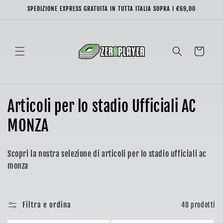
Vai
SPEDIZIONE EXPRESS GRATUITA IN TUTTA ITALIA SOPRA I €69,00
direttamente
ai contenuti
Carrello
C
Articoli per lo stadio Ufficiali AC
o
MONZA
l
Scopri la nostra selezione di articoli per lo stadio ufficiali ac
l
monza
e
z
Filtra e ordina
48 prodotti
i