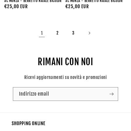
AC MONZA - BERRETTO NATALE BICOLOR
AC MONZA - BERRETTO NATALE BICOLOR
Prezzo
€25,00 EUR
Prezzo
€25,00 EUR
di
di
listino
listino
1
2
3
RIMANI CON NOI
Ricevi aggiornamenti su novità e promozioni
Indirizzo email
SHOPPING ONLINE