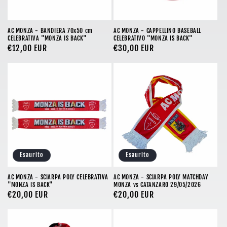
AC MONZA - BANDIERA 70x50 cm
AC MONZA - CAPPELLINO BASEBALL
CELEBRATIVA "MONZA IS BACK"
CELEBRATIVO "MONZA IS BACK"
Prezzo
€12,00 EUR
Prezzo
€30,00 EUR
di
di
listino
listino
Esaurito
Esaurito
AC MONZA - SCIARPA POLY CELEBRATIVA
AC MONZA - SCIARPA POLY MATCHDAY
"MONZA IS BACK"
MONZA vs CATANZARO 29/05/2026
Prezzo
€20,00 EUR
Prezzo
€20,00 EUR
di
di
listino
listino