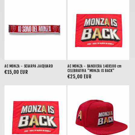
o
n
e
:
AC MONZA - SCIARPA JACQUARD
AC MONZA - BANDIERA 140X100 cm
CELEBRATIVA "MONZA IS BACK"
Prezzo
€15,00 EUR
Prezzo
€25,00 EUR
di
di
listino
listino