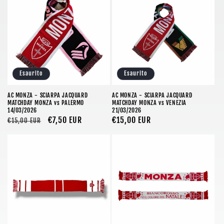
Esaurito
Esaurito
AC MONZA - SCIARPA JACQUARD
AC MONZA - SCIARPA JACQUARD
MATCHDAY MONZA vs PALERMO
MATCHDAY MONZA vs VENEZIA
14/03/2026
21/03/2026
Prezzo
Prezzo
€7,50 EUR
Prezzo
€15,00 EUR
€15,00 EUR
di
scontato
di
listino
listino