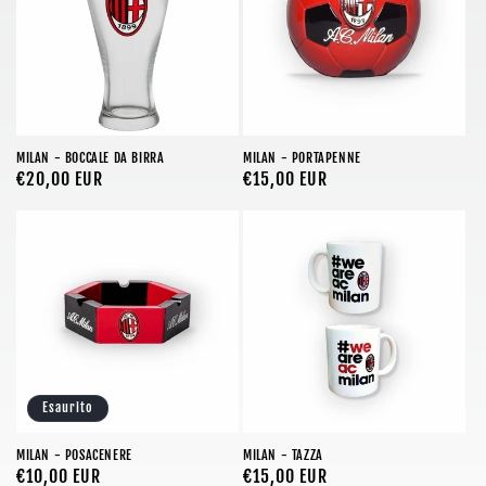
MILAN - BOCCALE DA BIRRA
MILAN - PORTAPENNE
Prezzo
€20,00 EUR
Prezzo
€15,00 EUR
di
di
listino
listino
Esaurito
MILAN - POSACENERE
MILAN - TAZZA
Prezzo
€10,00 EUR
Prezzo
€15,00 EUR