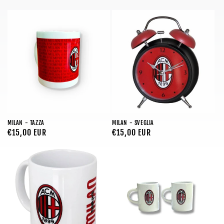
di
di
listino
listino
MILAN - TAZZA
MILAN - SVEGLIA
Prezzo
€15,00 EUR
Prezzo
€15,00 EUR
di
di
listino
listino