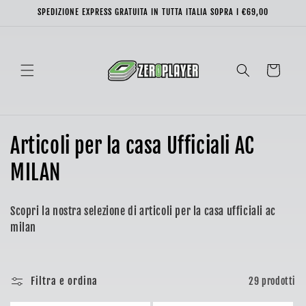
Vai
SPEDIZIONE EXPRESS GRATUITA IN TUTTA ITALIA SOPRA I €69,00
direttamente
ai contenuti
Carrello
C
Articoli per la casa Ufficiali AC
o
MILAN
l
Scopri la nostra selezione di articoli per la casa ufficiali ac
l
milan
e
z
Filtra e ordina
29 prodotti
i