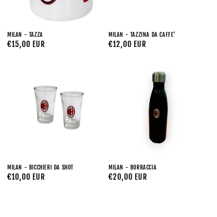
MILAN - TAZZA
MILAN - TAZZINA DA CAFFE'
Prezzo
€15,00 EUR
Prezzo
€12,00 EUR
di
di
listino
listino
MILAN - BICCHIERI DA SHOT
MILAN - BORRACCIA
Prezzo
€10,00 EUR
Prezzo
€20,00 EUR
di
di
listino
listino