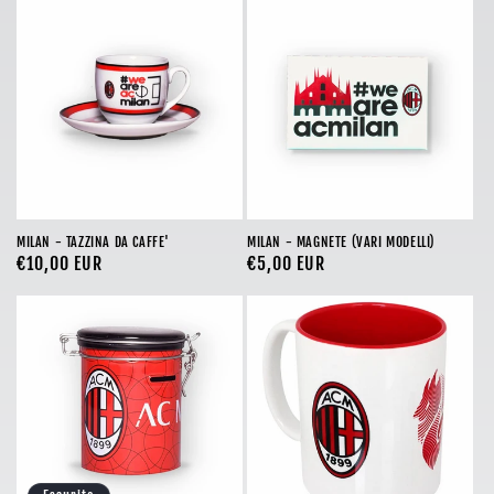
o
n
e
:
MILAN - TAZZINA DA CAFFE'
MILAN - MAGNETE (VARI MODELLI)
Prezzo
€10,00 EUR
Prezzo
€5,00 EUR
di
di
listino
listino