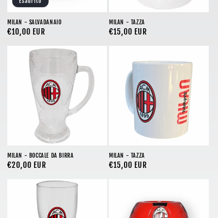
Esaurito
MILAN - SALVADANAIO
MILAN - TAZZA
Prezzo
€10,00 EUR
Prezzo
€15,00 EUR
di
di
listino
listino
MILAN - BOCCALE DA BIRRA
MILAN - TAZZA
Prezzo
€20,00 EUR
Prezzo
€15,00 EUR
di
di
listino
listino