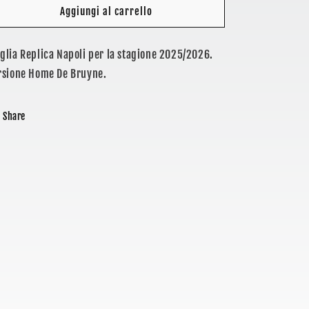
SSC
SSC
Aggiungi al carrello
NAPOLI
NAPOLI
-
-
glia Replica Napoli per la stagione 2025/2026.
MAGLIA
MAGLIA
REPLICA
REPLICA
rsione Home De Bruyne.
UFFICIALE
UFFICIALE
HOME
HOME
DE
DE
Share
BRUYNE
BRUYNE
-
-
ADULTO
ADULTO
/
/
BAMBINO
BAMBINO
2025/2026
2025/2026