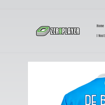
Vai
direttamente
ai contenuti
Home
I Nost
Passa alle
informazioni
sul prodotto