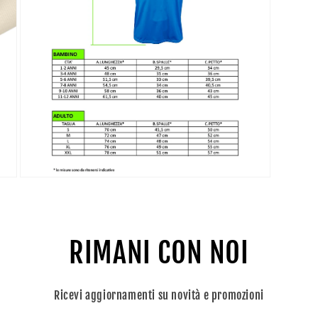
Apri
contenuti
multimediali
7
in
finestra
RIMANI CON NOI
modale
Ricevi aggiornamenti su novità e promozioni