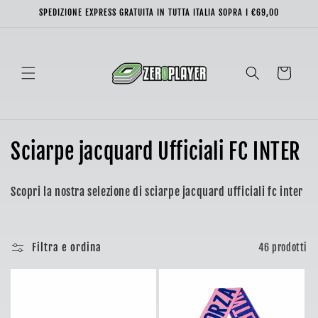
Vai
SPEDIZIONE EXPRESS GRATUITA IN TUTTA ITALIA SOPRA I €69,00
direttamente
ai contenuti
Carrello
C
Sciarpe jacquard Ufficiali FC INTER
o
Scopri la nostra selezione di sciarpe jacquard ufficiali fc inter
l
l
Filtra e ordina
46 prodotti
e
z
i