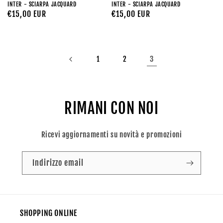
INTER - SCIARPA JACQUARD
INTER - SCIARPA JACQUARD
Prezzo
€15,00 EUR
Prezzo
€15,00 EUR
di
di
listino
listino
3
1
2
RIMANI CON NOI
Ricevi aggiornamenti su novità e promozioni
Indirizzo email
SHOPPING ONLINE