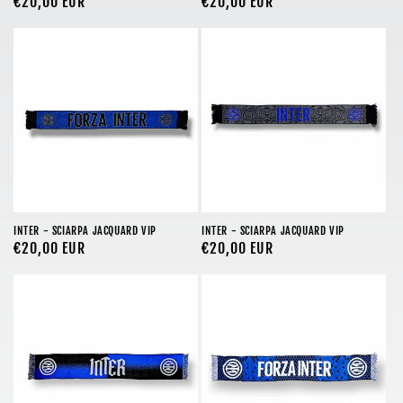
Prezzo
€20,00 EUR
Prezzo
€20,00 EUR
di
di
listino
listino
INTER - SCIARPA JACQUARD VIP
INTER - SCIARPA JACQUARD VIP
Prezzo
€20,00 EUR
Prezzo
€20,00 EUR
di
di
listino
listino