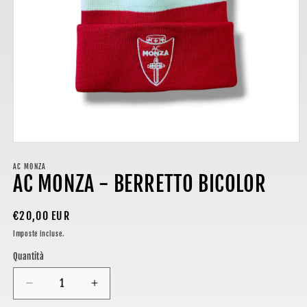
Apri
contenuti
multimediali
AC MONZA
AC MONZA - BERRETTO BICOLOR
1
in
finestra
modale
Prezzo
€20,00 EUR
di
Imposte incluse.
listino
Quantità
Diminuisci
Aumenta
quantità
quantità