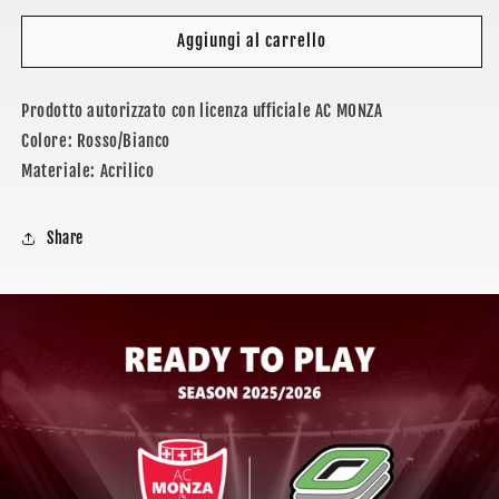
per
per
AC
AC
Aggiungi al carrello
MONZA
MONZA
-
-
Prodotto autorizzato con licenza ufficiale AC MONZA
BERRETTO
BERRETTO
BICOLOR
BICOLOR
Colore: Rosso/Bianco
Materiale: Acrilico
Share